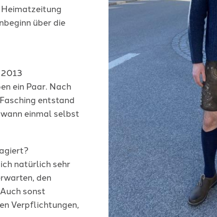
r Heimatzeitung
onbeginn über die
s 2013
en ein Paar. Nach
Fasching entstand
dwann einmal selbst
agiert?
sich natürlich sehr
erwarten, den
. Auch sonst
hen Verpflichtungen,