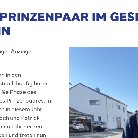
 PRINZENPAAR IM GE
NN
nger Anzeiger
an in den
bach häufig hören
eiße Phase des
des Prinzenpaares. In
en in diesem Jahr
bach und Patrick
nen Jahr bei den
sen und treten nun