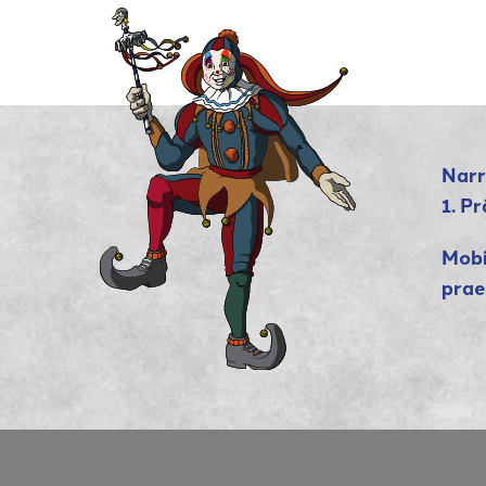
Narr
1. P
Mobi
prae