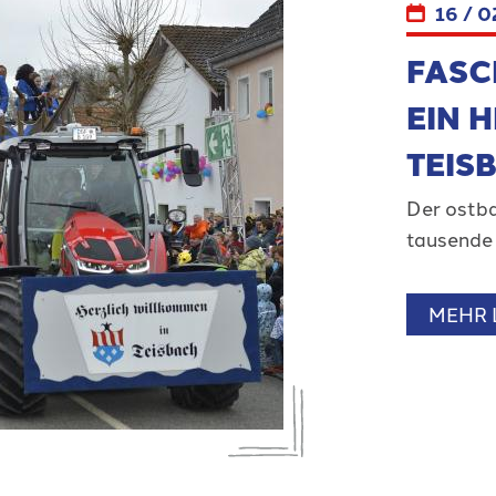
16 / 0
FASC
EIN H
TEIS
Der ostb
tausende
MEHR L