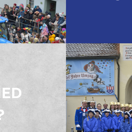
IED
?